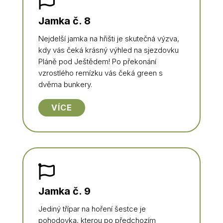

Jamka č. 8
Nejdelší jamka na hřišti je skutečná výzva,
kdy vás čeká krásný výhled na sjezdovku
Pláně pod Ještědem! Po překonání
vzrostlého remízku vás čeká green s
dvěma bunkery.
VÍCE

Jamka č. 9
Jediný třípar na hoření šestce je
pohodovka, kterou po předchozím