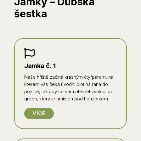
Jamky – Dubská
šestka

Jamka č. 1
Naše hřiště začíná krásným čtyřparem, na
kterém vás čeká úvodní dlouhá rána do
pozice, tak aby se vám otevřel výhled na
green, který je umístěn pod horizontem.
VÍCE