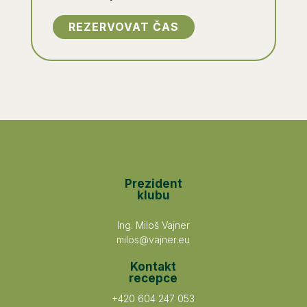
REZERVOVAT ČAS
Prezident
klubu
Ing. Miloš Vajner
milos@vajner.eu
Kontakt
recepce
+420 604 247 053