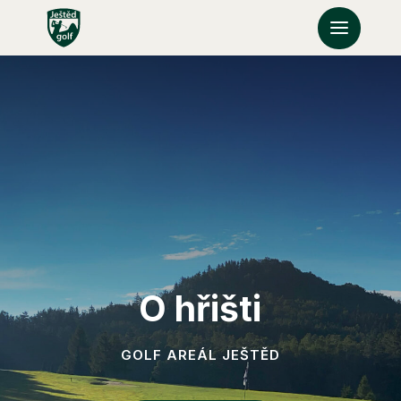
O hřišti
GOLF AREÁL JEŠTĚD