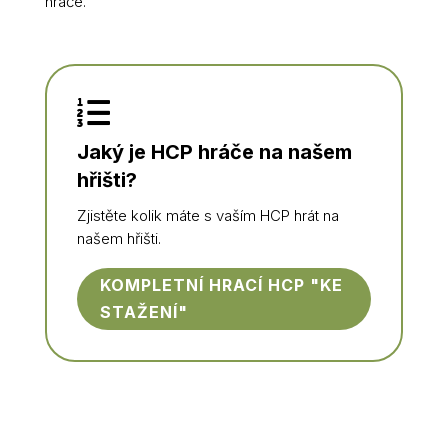
hráče.

Jaký je HCP hráče na našem
hřišti?
Zjistěte kolik máte s vaším HCP hrát na
našem hřišti.
KOMPLETNÍ HRACÍ HCP "KE
STAŽENÍ"