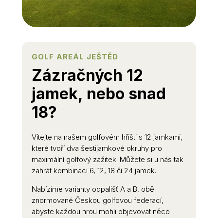
GOLF AREÁL JEŠTĚD
Zázračných 12
jamek, nebo snad
18?
Vítejte na našem golfovém hřišti s 12 jamkami,
které tvoří dva šestijamkové okruhy pro
maximální golfový zážitek! Můžete si u nás tak
zahrát kombinaci 6, 12, 18 či 24 jamek.
Nabízíme varianty odpališť A a B, obě
znormované Českou golfovou federací,
abyste každou hrou mohli objevovat něco