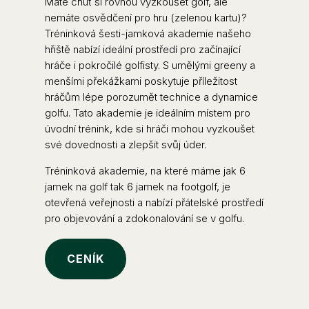
Máte chuť si rovnou vyzkoušet golf, ale
nemáte osvědčení pro hru (zelenou kartu)?
Tréninková šesti-jamková akademie našeho
hřiště nabízí ideální prostředí pro začínající
hráče i pokročilé golfisty. S umělými greeny a
menšími překážkami poskytuje příležitost
hráčům lépe porozumět technice a dynamice
golfu. Tato akademie je ideálním místem pro
úvodní trénink, kde si hráči mohou vyzkoušet
své dovednosti a zlepšit svůj úder.
Tréninková akademie, na které máme jak 6
jamek na golf tak 6 jamek na footgolf, je
otevřená veřejnosti a nabízí přátelské prostředí
pro objevování a zdokonalování se v golfu.
CENÍK