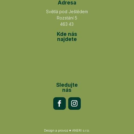
Adresa
Světlá pod Ještědem
Rozstání 5
463 43
Kde nás
najdete
Sledujte
nás
Design a provoz ♥
ANERI s.r.o.