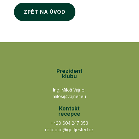
ZPĚT NA ÚVOD
Prezident
klubu
Ing. Miloš Vajner
milos@vajner.eu
Kontakt
recepce
+420 604 247 053
recepce@golfjested.cz