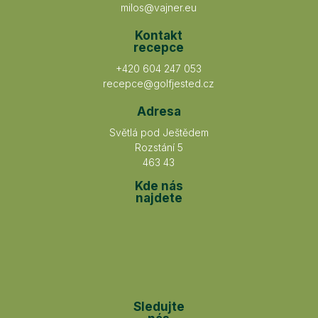
milos@vajner.eu
Kontakt
recepce
+420 604 247 053
recepce@golfjested.cz
Adresa
Světlá pod Ještědem
Rozstání 5
463 43
Kde nás
najdete
Sledujte