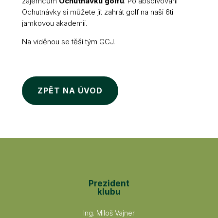
zájemcům
Ochutnávku golfu
. Po absolvování
Ochutnávky si můžete jít zahrát golf na naši 6ti
jamkovou akademii.
Na viděnou se těší tým GCJ.
ZPĚT NA ÚVOD
Prezident
klubu
Ing. Miloš Vajner