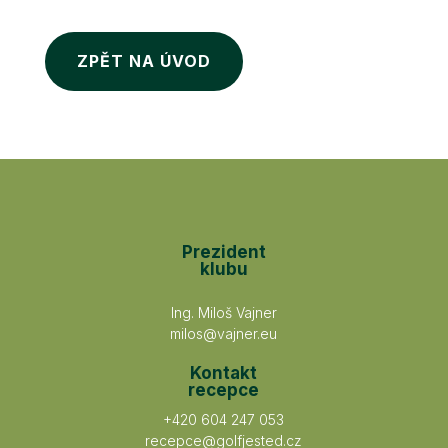
ZPĚT NA ÚVOD
Prezident
klubu
Ing. Miloš Vajner
milos@vajner.eu
Kontakt
recepce
+420 604 247 053
recepce@golfjested.cz