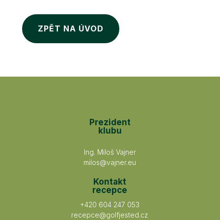
ZPĚT NA ÚVOD
Prezident
klubu
Ing. Miloš Vajner
milos@vajner.eu
Kontakt
recepce
+420 604 247 053
recepce@golfjested.cz